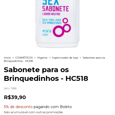
Início
>
COSMÉTICOS
>
Higiene
>
higienizador de toys
>
Sabonete para os
Brinquedinhos - HC518
Sabonete para os
Brinquedinhos - HC518
SKU:
7993
R$39,90
5% de desconto
pagando com Boleto
Não acumulável com outras promoções