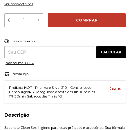
Ver mais detalhes
ALTERAR CEP
Entregas para o CEP:
Meios de envio
CALCULAR
Não sei meu CEP
Nossa loja
Proibida HOT - R. Lima e Silva, 210 - Centro Novo
Grátis
Hamburgo/RS De segunda à sexta dàs 11h00min às
17h30min Sábados dàs 11h às 16h.
Descrição
Sabonete Clean Sex, higiene para suas próteses e acessórios. Sua fórmula