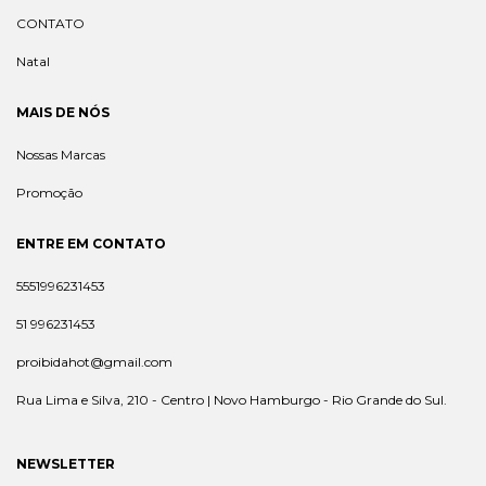
CONTATO
Natal
MAIS DE NÓS
Nossas Marcas
Promoção
ENTRE EM CONTATO
5551996231453
51 996231453
proibidahot@gmail.com
Rua Lima e Silva, 210 - Centro | Novo Hamburgo - Rio Grande do Sul.
NEWSLETTER